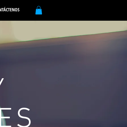
NTÁCTENOS
Y
ES