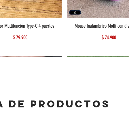
or Multifunción Type-C 4 puertos
Mouse Inalambrico Moffi con di
Precio
Precio
$ 79.900
$ 74.900
A DE PRODUCTOS