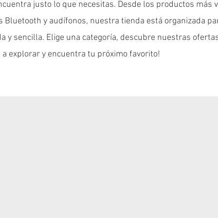
ncuentra justo lo que necesitas. Desde los productos más 
es Bluetooth y audífonos, nuestra tienda está organizada pa
 y sencilla. Elige una categoría, descubre nuestras ofertas
 a explorar y encuentra tu próximo favorito!
e papeleria en diseño para niños
e Bluetooth Envolvente RGB S86
anizador de Accesorios Plus
Juego Mini Player con hasta 50
Súper Game Box con hasta 500
Organizador de Accesorios 
Precio
Precio
Precio
Precio
Precio
Precio
$ 69.900
$ 54.900
$ 99.900
$ 59.900
$ 82.900
$ 99.900