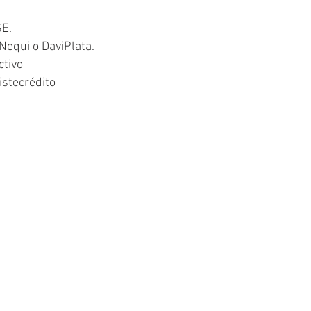
SE.
Nequi o DaviPlata.
ctivo
istecrédito