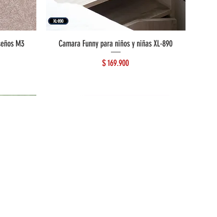
seños M3
Camara Funny para niños y niñas XL-890
Precio
$ 169.900
Lo más reciente