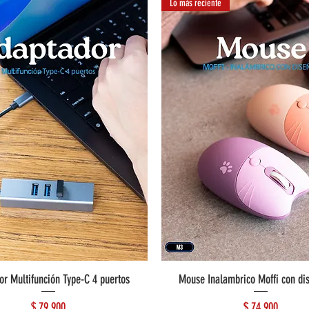
Lo más reciente
or Multifunción Type-C 4 puertos
Mouse Inalambrico Moffi con di
Precio
Precio
$ 79.900
$ 74.900