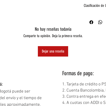
1x Disco Duro Portá
No, el disco duro se
Clasificación de 
1x Cable USB 3.0 (c
¿Viene con softwar
1x Guía de Inicio Rá
No incluye software
Capacidad: ★★★
1x Manual de Usuar
Velocidad: ★★★
Portabilidad: ★
No hay reseñas todavía
Facilidad de Us
Comparte tu opinión. Deja la primera reseña.
Dejar una reseña
Formas de pago:
1. Tarjeta de crédito o P
á:
2. Cuenta Bancolombia, 
 Bogotá puede ser
3. Contra entrega en efe
el envío y el tiempo de
4. A cuotas con ADDI o S
biles aproximadamente.