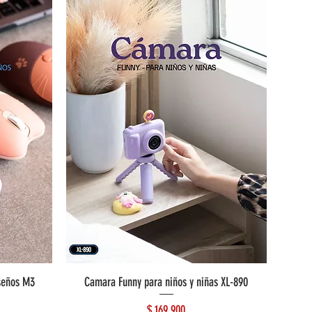
seños M3
Camara Funny para niños y niñas XL-890
Precio
$ 169.900