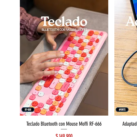
Teclado Bluetooth con Mouse Moffi RF-666
Adaptad
Precio
$ 149.900