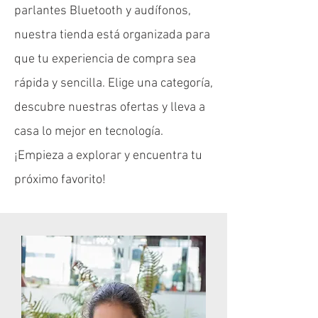
parlantes Bluetooth y audífonos,
Meetion
P1 Plus
vídeos
062
Precio
Precio
Precio
Precio
Precio
Precio
Precio
Precio
Precio
Precio
Precio
$ 169.900
$ 159.900
$ 79.900
$ 74.900
$ 69.900
$ 59.900
$ 99.900
$ 54.900
$ 82.900
$ 99.900
$ 99.900
nuestra tienda está organizada para
Precio de oferta
Precio de oferta
Precio
Precio
Desde
Desde
$ 159.900
$ 119.900
$ 259.900
$ 219.900
Agregar al carrito
Agregar al carrito
Agregar al carrito
Agregar al carrito
Agregar al carrito
Agregar al carrito
Agregar al carrito
Agregar al carrito
Agregar al carrito
Agregar al carrito
Agotado
que tu experiencia de compra sea
Agregar al carrito
Agregar al carrito
Agregar al carrito
Agregar al carrito
rápida y sencilla. Elige una categoría,
descubre nuestras ofertas y lleva a
casa lo mejor en tecnología.
¡Empieza a explorar y encuentra tu
próximo favorito!