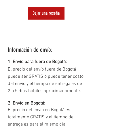
juego.
10,000 juegos. Siempre tendrás algo nuevo para jugar.
¿Se pueden descargar juegos en la consola?
Dejar una reseña
Sí, la consola admite juegos descargables a través de
Conectividad Versátil:
tarjetas de memoria TF, con una biblioteca de casi 10,000
Incluye soporte para cable auxiliar, garantizando una
juegos.
conexión fácil y rápida a tus dispositivos para una
¿Qué tipo de conectividad ofrece la consola?
experiencia de juego mejorada.
La consola incluye soporte para cable auxiliar, garantizando
una conexión fácil y rápida a tus dispositivos.
Información de envío:
¿La pantalla de la consola es de buena calidad?
Sí, la consola cuenta con una pantalla LCD nítida que
1. Envío para fuera de Bogotá:
mejora la experiencia de juego visual.
El precio del envío fuera de Bogotá
puede ser GRATIS o puede tener costo
del envío y el tiempo de entrega es de
2 a 5 días hábiles aproximadamente.
2. Envío en Bogotá:
El precio del envío en Bogotá es
totalmente GRATIS y el tiempo de
entrega es para el mismo día