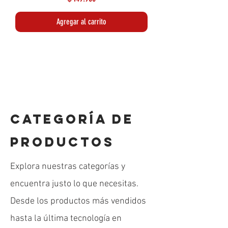
Agregar al carrito
Lo más reciente
Lo más reciente
CATEGORÍA DE
PRODUCTOS
Explora nuestras categorías y
encuentra justo lo que necesitas.
Desde los productos más vendidos
hasta la última tecnología en
Portaretrato Digital recargable para fotos y
Smartphone de entretenimiento para niños
Diadema Bluetooth para niños y niñas CA-
Mouse Inalambrico Moffi con diseños M3
Adaptador Multifunción Type-C 4 puertos
Juego de papeleria en diseño para niños
Camara Funny para niños y niñas XL-890
Parlante Bluetooth Super Envolvente 55D
Juego Mini Player con hasta 500 juegos
Parlante Bluetooth Envolvente RGB S86
Súper Game Box con hasta 500 juegos
Kit de Teclado Ergonomico con Mouse
Tripode profesional foldable RF8625
Organizador de Accesorios Slim
Organizador de Accesorios Plus