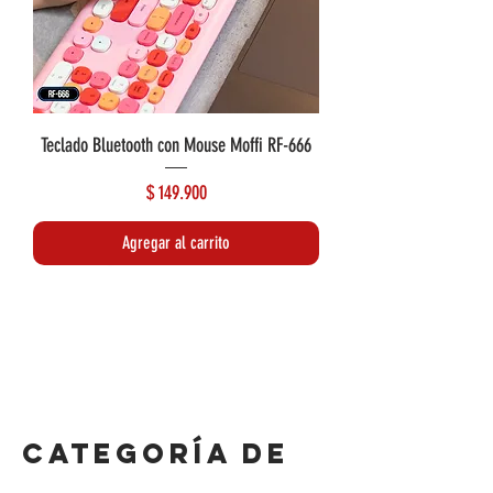
Teclado Bluetooth con Mouse Moffi RF-666
Precio
$ 149.900
Agregar al carrito
Lo más reciente
Lo más reciente
CATEGORÍA DE