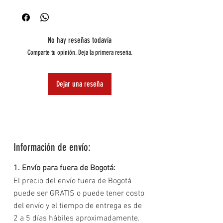
* Es giratorio a unos360 grados
* Es compatible concualquier tipo de celular
* Puedes usar el holderen el tablero del carro yen el
vidrio.
No hay reseñas todavía
* Usa el celular de formahorizontal o vertical
Comparte tu opinión. Deja la primera reseña.
Dejar una reseña
Información de envío:
1. Envío para fuera de Bogotá:
El precio del envío fuera de Bogotá
puede ser GRATIS o puede tener costo
del envío y el tiempo de entrega es de
2 a 5 días hábiles aproximadamente.