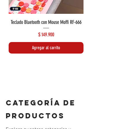
Teclado Bluetooth con Mouse Moffi RF-666
Precio
$ 149.900
Agregar al carrito
Lo más reciente
Lo más reciente
CATEGORÍA DE
PRODUCTOS