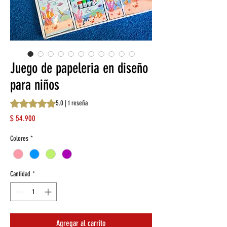
Juego de papeleria en diseño
para niños
Según 1 reseña, la calificación es de 5.0 de 5 estrellas
5.0 | 1 reseña
Precio
$ 54.900
Colores
*
Cantidad
*
Agregar al carrito