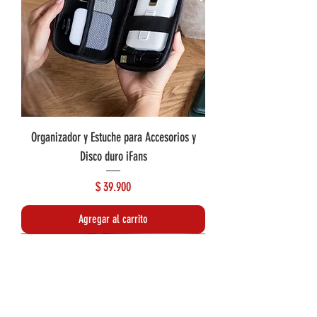
Organizador y Estuche para Accesorios y
Disco duro iFans
Precio
$ 39.900
Agregar al carrito
Rebajado de precio
Rebajado de precio
Rebajado de precio