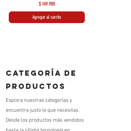
Precio
$ 149.900
Agregar al carrito
Lo más reciente
Lo más reciente
CATEGORÍA DE
PRODUCTOS
Explora nuestras categorías y
encuentra justo lo que necesitas.
Desde los productos más vendidos
hasta la última tecnología en