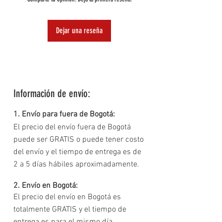
y fiable en todas tus actividades.
Receptor USB único para ambos dispositivos
Compatibilidad Amplia:
Nuestro Kit es compatible con una
amplia gama de dispositivos, desde PC de escritorio hasta
Dejar una reseña
portátiles, brindándote versatilidad y rendimiento en un
solo paquete.
¡Mejora tu experiencia de uso diario con el Kit de Teclado
Inalámbrico con Mouse de iFans!
Información de envío:
1. Envío para fuera de Bogotá:
El precio del envío fuera de Bogotá
puede ser GRATIS o puede tener costo
del envío y el tiempo de entrega es de
2 a 5 días hábiles aproximadamente.
2. Envío en Bogotá:
El precio del envío en Bogotá es
totalmente GRATIS y el tiempo de