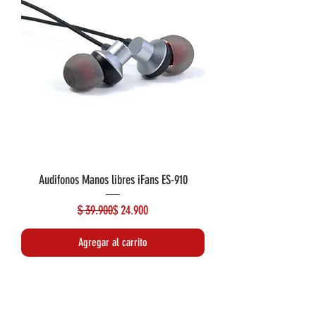
Audifonos Manos libres iFans ES-910
Precio
Precio de oferta
$ 39.900
$ 24.900
Agregar al carrito