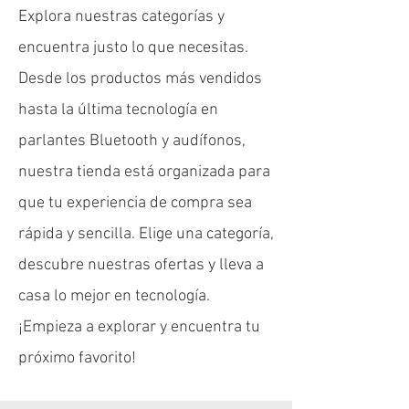
Explora nuestras categorías y
encuentra justo lo que necesitas.
Desde los productos más vendidos
hasta la última tecnología en
Funda para Laptop con estuche disco duro
Funda tipo sobre para Laptop y Macbook
Funda Anti-Shock computador Shell
Funda Treck para computador iFans
parlantes Bluetooth y audífonos,
Precio
Precio
Precio
Precio
$ 34.900
$ 79.900
$ 39.900
$ 89.900
nuestra tienda está organizada para
Agregar al carrito
Agregar al carrito
Agregar al carrito
Agregar al carrito
que tu experiencia de compra sea
rápida y sencilla. Elige una categoría,
descubre nuestras ofertas y lleva a
casa lo mejor en tecnología.
¡Empieza a explorar y encuentra tu
próximo favorito!