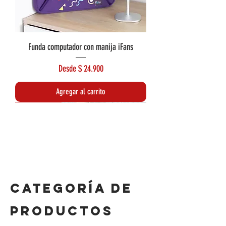
Funda computador con manija iFans
Precio de oferta
Desde
$ 24.900
Agregar al carrito
Rebajado de precio
CATEGORÍA DE
PRODUCTOS