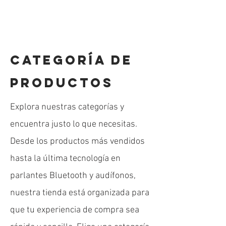
CATEGORÍA DE
PRODUCTOS
Explora nuestras categorías y
encuentra justo lo que necesitas.
Desde los productos más vendidos
hasta la última tecnología en
Mouse Inalambrico Moffi con diseños M3
Mouse Ergonomico iFans Inalambrico
Mouse recargable Semi Ergonomico
Funda para Laptop tipo sobre
Multilector HUB USB 3.0
Mouse Gamer G
parlantes Bluetooth y audífonos,
inalambrico
Precio de oferta
Precio
Precio
Precio
Precio de oferta
Precio
Precio de oferta
$ 109.900
$ 59.900
Desde
$ 74.900
$ 49.900
$ 25.000
$ 40.133
$ 79.900
nuestra tienda está organizada para
Agrega un Pad Mouse con descuento
Precio
$ 69.900
Agregar al carrito
Agregar al carrito
Agregar al carrito
Agregar al carrito
que tu experiencia de compra sea
Agregar al carrito
Agregar al carrito