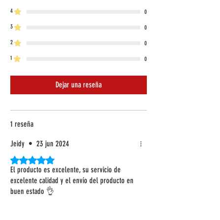
4
0
3
0
2
0
1
0
Dejar una reseña
1 reseña
Jeidy
•
23 jun 2024
Obtuvo 5 de 5 estrellas.
El producto es excelente, su servicio de
excelente calidad y el envío del producto en
buen estado 👌