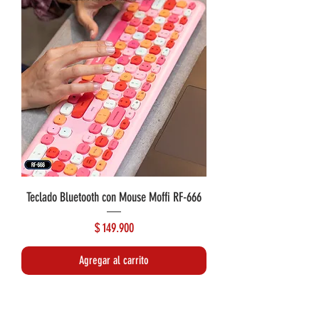
Teclado Bluetooth con Mouse Moffi RF-666
Precio
$ 149.900
Agregar al carrito
Lo más reciente
Lo más reciente