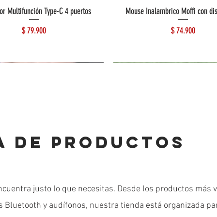
or Multifunción Type-C 4 puertos
Mouse Inalambrico Moffi con di
Precio
Precio
$ 79.900
$ 74.900
A DE PRODUCTOS
ncuentra justo lo que necesitas. Desde los productos más 
es Bluetooth y audífonos, nuestra tienda está organizada pa