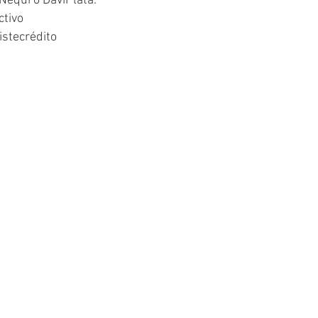
Nequi o DaviPlata.
ctivo
istecrédito