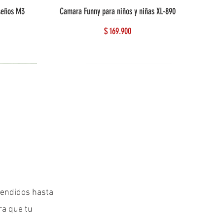
seños M3
Camara Funny para niños y niñas XL-890
Precio
$ 169.900
Lo más reciente
vendidos hasta
ra que tu