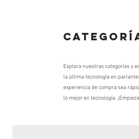
CATEGORÍ
Explora nuestras categorías y e
la última tecnología en parlant
experiencia de compra sea rápida
lo mejor en tecnología. ¡Empieza
Kit de Teclado Ergonomico con Mouse Meetion
Diadema Bluetooth para niños y niñas CA-062
Smartphone de entretenimiento para niños P1
Juego d
Parlant
Org
Plus
Precio de oferta
Precio
Desde
$ 119.900
$ 219.900
Precio
$ 159.900