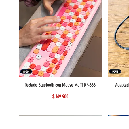
Teclado Bluetooth con Mouse Moffi RF-666
Adaptad
Precio
$ 149.900