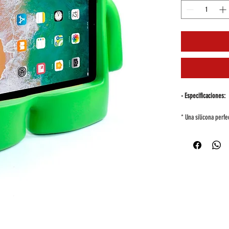
- Especificaciones:
* Una silicona perfe
* Podrás estar segu
* Soportes laterale
* Ideal y adaptable 