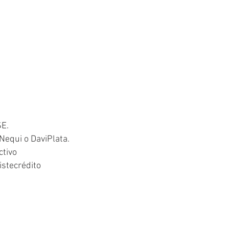
SE.
Nequi o DaviPlata.
ctivo
istecrédito