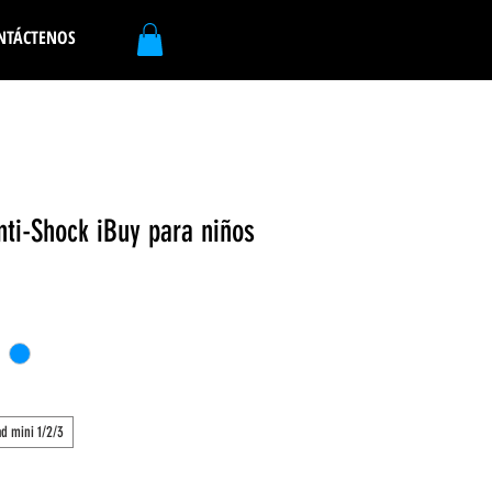
NTÁCTENOS
nti-Shock iBuy para niños
ad mini 1/2/3