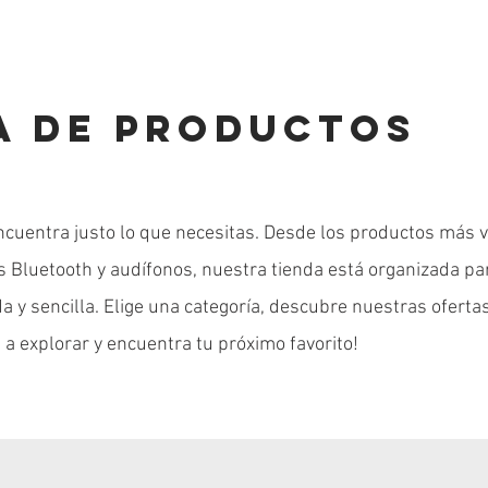
A DE PRODUCTOS
ncuentra justo lo que necesitas. Desde los productos más 
es Bluetooth y audífonos, nuestra tienda está organizada pa
 y sencilla. Elige una categoría, descubre nuestras ofertas
 a explorar y encuentra tu próximo favorito!
e papeleria en diseño para niños
e Bluetooth Envolvente RGB S86
anizador de Accesorios Plus
Juego Mini Player con hasta 50
Súper Game Box con hasta 500
Organizador de Accesorios 
Precio
Precio
Precio
Precio
Precio
Precio
$ 69.900
$ 54.900
$ 99.900
$ 59.900
$ 82.900
$ 99.900