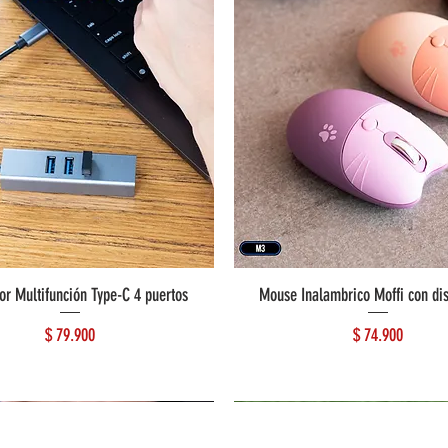
or Multifunción Type-C 4 puertos
Mouse Inalambrico Moffi con di
Precio
Precio
$ 79.900
$ 74.900