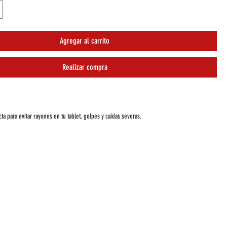
Agregar al carrito
Realizar compra
cta para evitar rayones en tu tablet, golpes y caídas severas.
ro con cualquier motivo ya que la silicona mantendrá protegida la tablet siempre.
s para un agarre seguro evitando deslizamientos
para niños.