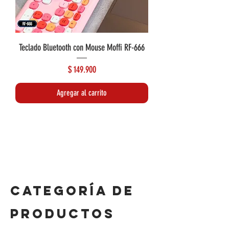
Teclado Bluetooth con Mouse Moffi RF-666
Precio
$ 149.900
Agregar al carrito
Lo más reciente
Lo más reciente
CATEGORÍA DE
PRODUCTOS