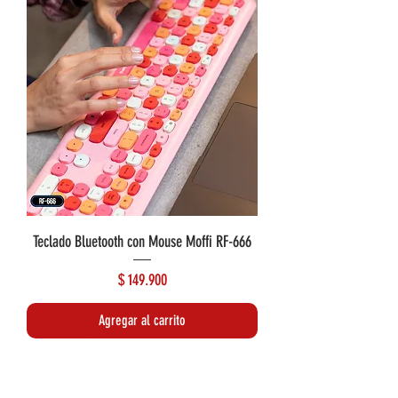
Teclado Bluetooth con Mouse Moffi RF-666
Precio
$ 149.900
Agregar al carrito
Lo más reciente
Lo más reciente