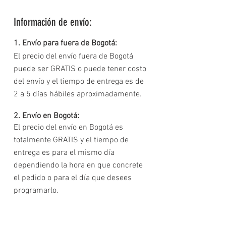
• Botón Home de encendido y apagado.
Información de envío:
• Configure tipos de alerta como: Vibrar, sonar, vibrar y
sonar o vibrar después de sonar o dejarlo en silencio.
* Incluye vidrio para pantalla del reloj
1. Envío para fuera de Bogotá:
• Configuere hasta 3 tipos de Ringtone y hasta 3 sonidos
El precio del envío fuera de Bogotá
de notificaciones
puede ser GRATIS o puede tener costo
• Configure el volúmen para Multimedia, Llamadas o
del envío y el tiempo de entrega es de
notificaciones
2 a 5 días hábiles aproximadamente.
• Configure el brillo de la pantalla y el tiempo en que esta
permanezca encendida
2. Envío en Bogotá:
• Desde la aplicación cambie el modo de monitoreo a:
Correr, ciclismo o caminar.
El precio del envío en Bogotá es
• En la App puedes hacer recordatorios sedentarios con
totalmente GRATIS y el tiempo de
hora de finalización y ciclo de repetición.
entrega es para el mismo día
• Cargador con puerto USB.
dependiendo la hora en que concrete
* La App de Whatsapp y Facebook en el reloj es funcional
el pedido o para el día que desees
únicamente para permitir que te lleguen las notificaciones
a tu celular.
programarlo.
• Manillas intercambiables de 42/44 mm.