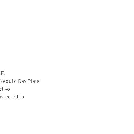
SE.
Nequi o DaviPlata.
ctivo
istecrédito