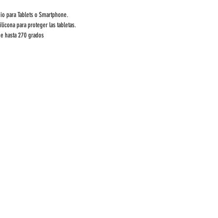
io para Tablets o Smartphone.
licona para proteger las tabletas.
de hasta 270 grados
cna, para mesas, escritorios, etc.
e de 11CM