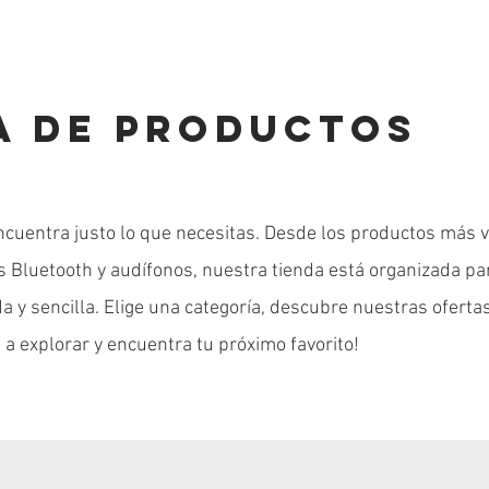
A DE PRODUCTOS
ncuentra justo lo que necesitas. Desde los productos más 
es Bluetooth y audífonos, nuestra tienda está organizada pa
 y sencilla. Elige una categoría, descubre nuestras ofertas
 a explorar y encuentra tu próximo favorito!
e papeleria en diseño para niños
e Bluetooth Envolvente RGB S86
anizador de Accesorios Plus
Juego Mini Player con hasta 50
Súper Game Box con hasta 500
Organizador de Accesorios 
Precio
Precio
Precio
Precio
Precio
Precio
$ 69.900
$ 54.900
$ 99.900
$ 59.900
$ 82.900
$ 99.900