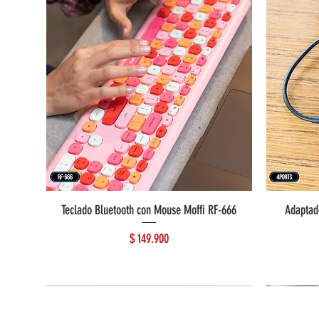
Teclado Bluetooth con Mouse Moffi RF-666
Adaptad
Precio
$ 149.900