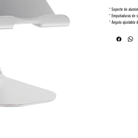
* Soporte de alumin
* Empuñaduras de si
* Ángulo ajustable 
* Uso fácil en la coi
* Altura de 13.97CM
* Ancho del Soport