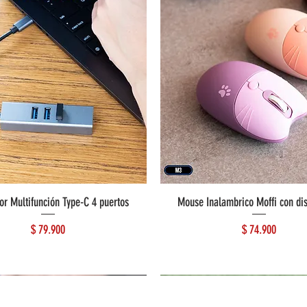
or Multifunción Type-C 4 puertos
Mouse Inalambrico Moffi con di
Precio
Precio
$ 79.900
$ 74.900