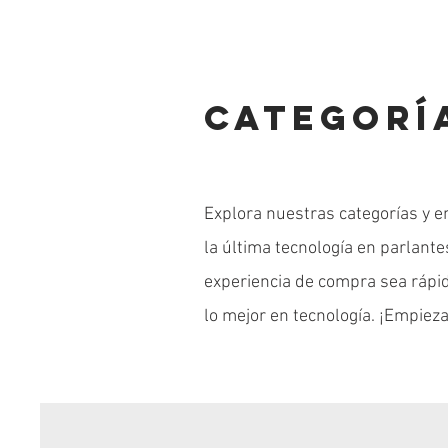
CATEGORÍ
Explora nuestras categorías y e
la última tecnología en parlant
experiencia de compra sea rápida
lo mejor en tecnología. ¡Empieza
Kit de Teclado Ergonomico con Mouse Meetion
Diadema Bluetooth para niños y niñas CA-062
Smartphone de entretenimiento para niños P1
Juego d
Parlant
Org
Plus
Precio de oferta
Precio
Desde
$ 119.900
$ 219.900
Precio
$ 159.900