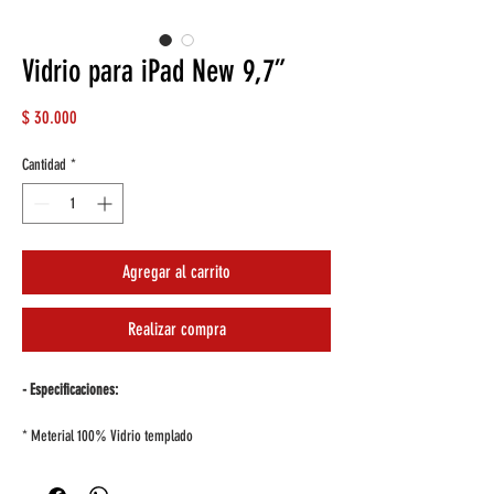
Vidrio para iPad New 9,7”
Precio
$ 30.000
Cantidad
*
Agregar al carrito
Realizar compra
- Especificaciones:
* Meterial 100% Vidrio templado
* Evita rayones y posiblres quebraduras a la pantalla del
iPad.